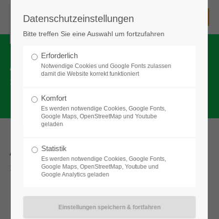
Datenschutzeinstellungen
Unsere Schule
Bitte treffen Sie eine Auswahl um fortzufahren
Die Senefelder-Schule - eine staatliche kooperative
Gesamtschule
Erforderlich
ABSCHLÜSSE AN DER SENEFELDER-
Notwendige Cookies und Google Fonts zulassen
mit Mittelschule, Realschule und Gymnasium
damit die Website korrekt funktioniert
|
SCHULE
mit einem Lehrerkollegium
mit einer Schulleitung und
Komfort
mit enger Zusammenarbeit gerade auch zwischen den
Es werden notwendige Cookies, Google Fonts,
Schularten
Google Maps, OpenStreetMap und Youtube
geladen
Kontakt zu unserer Schule
Abschlüsse an der Senefelder-
Statistik
Es werden notwendige Cookies, Google Fonts,
Schule
Senefelder-Schule Treuchtlingen
Google Maps, OpenStreetMap, Youtube und
Staatliche kooperative Gesamtschule
Google Analytics geladen
Mittelschule - Realschule - Gymnasium
Bgm.-Döbler-Allee 3
91757 Treuchtlingen