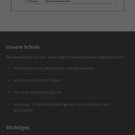
Unsere Schule
Die Senefelder-Schule - eine staatliche kooperative Gesamtschule
mit Mittelschule, Realschule und Gymnasium
mit einem Lehrerkollegium
mit einer Schulleitung und
mit enger Zusammenarbeit gerade auch zwischen den
Schularten
Wichtiges