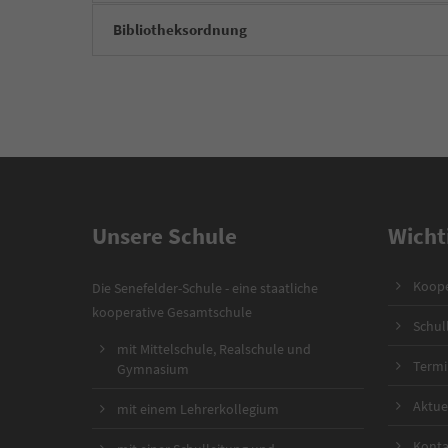
Bibliotheksordnung
Unsere Schule
Wicht
Koope
Die Senefelder-Schule - eine staatliche
kooperative Gesamtschule
Schul
mit Mittelschule, Realschule und
Termi
Gymnasium
Aktue
mit einem Lehrerkollegium
Konta