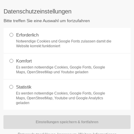
sekretariat@senefelder-schule.de
Service
Datenschutzeinstellungen
akt zu unserer
Wichtiges
Bitte treffen Sie eine Auswahl um fortzufahren
le
ERE SCHULE
SCHULGEMEINSCHAFT
SCHULLEBEN UND PR
Kooperative Gesamtschule
Erforderlich
Schulleitung
er-Schule Treuchtlingen
Notwendige Cookies und Google Fonts zulassen damit die
Termine und Veranstaltunge
Website korrekt funktioniert
he kooperative Gesamtschule
Aktuelles
hule - Realschule - Gymnasium
Kontakt
ler-Allee 3
Komfort
Impressum
euchtlingen
Es werden notwendige Cookies, Google Fonts, Google
Datenschutzerklärung
Maps, OpenStreetMap und Youtube geladen
lerangelegenheiten
 - 96 06 - 01
Statistik
ktorat und Schulleitung
Es werden notwendige Cookies, Google Fonts, Google
Maps, OpenStreetMap, Youtube und Google Analytics
2 - 9606 - 24
geladen
 - 96 06 - 50
etariat@senefelder-schule.de
ormationen