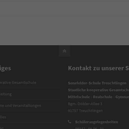
iges
Kontakt zu unserer 
rative Gesamtschule
Senefelder-Schule Treuchtlingen
Staatliche kooperative Gesamtsch
leitung
Mittelschule - Realschule - Gymn
Bgm.-Döbler-Allee 3
ne und Veranstaltungen
91757 Treuchtlingen
lles
Schülerangelegenheiten
kt
09142 - 96 06 - 01