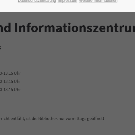
Datenschutzerklärung
Impressum
Weitere Informationen
und Informationszentr
5
0-13.15 Uhr
0-13.15 Uhr
0-13.15 Uhr
cht entfällt, ist die Bibliothek nur vormittags geöffnet!