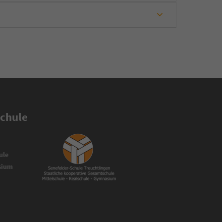
Schule
ule
asium