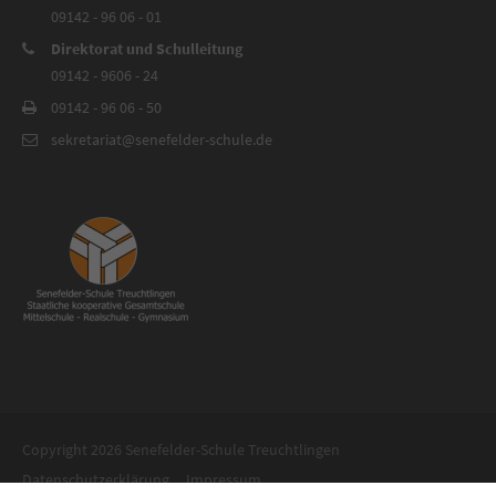
09142 - 96 06 - 01
Direktorat und Schulleitung
09142 - 9606 - 24
09142 - 96 06 - 50
sekretariat@senefelder-schule.de
Copyright 2026 Senefelder-Schule Treuchtlingen
Datenschutzerklärung
Impressum