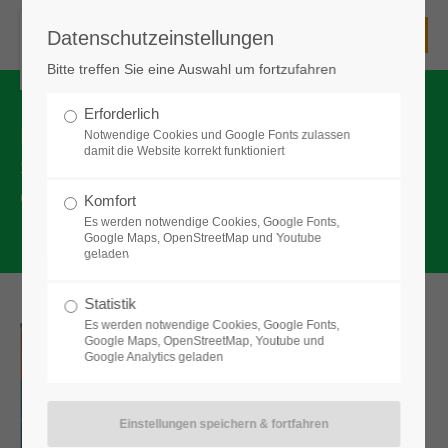
Datenschutzeinstellungen
Unsere Schule
Bitte treffen Sie eine Auswahl um fortzufahren
Die Senefelder-Schule - eine staatliche kooperative
Gesamtschule
Erforderlich
DIE SENEFELDER-SCHULE, EINE
Notwendige Cookies und Google Fonts zulassen
mit Mittelschule, Realschule und Gymnasium
damit die Website korrekt funktioniert
STAATLICHE KOOPERATIVE
mit einem Lehrerkollegium
|
GESAMTSCHULE
mit einer Schulleitung und
Komfort
mit enger Zusammenarbeit gerade auch zwischen den
Es werden notwendige Cookies, Google Fonts,
Schularten
Google Maps, OpenStreetMap und Youtube
geladen
Kontakt zu unserer Schule
Statistik
Es werden notwendige Cookies, Google Fonts,
Senefelder-Schule Treuchtlingen
Google Maps, OpenStreetMap, Youtube und
Staatliche kooperative Gesamtschule
Google Analytics geladen
Mittelschule - Realschule - Gymnasium
Bgm.-Döbler-Allee 3
91757 Treuchtlingen