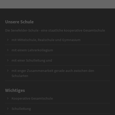
Unsere Schule
Die Senefelder-Schule - eine staatliche kooperative Gesamtschule
mit Mittelschule, Realschule und Gymnasium
mit einem Lehrerkollegium
mit einer Schulleitung und
mit enger Zusammenarbeit gerade auch zwischen den
Schularten
Wichtiges
Kooperative Gesamtschule
Schulleitung