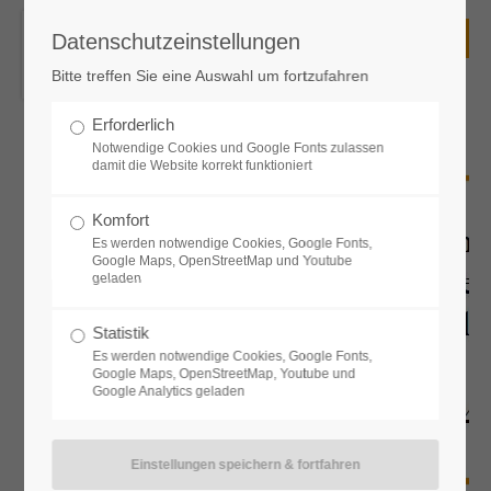
Datenschutzeinstellungen
Unsere Schule
Bitte treffen Sie eine Auswahl um fortzufahren
Die Senefelder-Schule - eine staatliche kooperative
Gesamtschule
Erforderlich
Notwendige Cookies und Google Fonts zulassen
mit Mittelschule, Realschule und Gymnasium
damit die Website korrekt funktioniert
mit einem Lehrerkollegium
mit einer Schulleitung und
Komfort
mit enger Zusammenarbeit gerade auch zwischen den
Es werden notwendige Cookies, Google Fonts,
Schularten
Google Maps, OpenStreetMap und Youtube
geladen
Kontakt zu unserer Schule
Statistik
Es werden notwendige Cookies, Google Fonts,
Senefelder-Schule Treuchtlingen
Google Maps, OpenStreetMap, Youtube und
Staatliche kooperative Gesamtschule
Google Analytics geladen
Mittelschule - Realschule - Gymnasium
Bgm.-Döbler-Allee 3
91757 Treuchtlingen