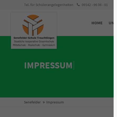
Tel. für Schülerangelegenheiten
09142 - 96 06 - 01
Unsere Schule
Kont
Schu
HOME
UNS
Die Senefelder-Schule - eine staatliche
kooperative Gesamtschule
Senefeld
Staatlic
mit Mittelschule, Realschule und
Mittelsc
Gymnasium
Bgm.-Döb
mit einem Lehrerkollegium
91757 Tr
mit einer Schulleitung und
|
IMPRESSUM
mit enger Zusammenarbeit gerade
Schü
auch zwischen den Schularten
09142
Dire
0914
09142
sekr
Senefelder
Impressum