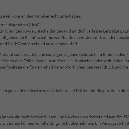
netseiten können dem Urheberrecht unterliegen.
errechtsgesetzes (UrhG)
tmachungen sowie Entscheidungen und amtlich verfasste Leitsätze zu E
zur allgemeinen Kenntnisnahme veröffentlicht worden sind, mit der Eins
 1 und 2 UrhG entsprechend anzuwenden sind.
s Material zum privaten und sonstigen eigenen Gebrauch im Rahmen des § 
 Seiten oder Teilen davon in anderen elektronischen oder gedruckten Pub
len auf Anfrage die für den Inhalt Verantwortlichen. Der Nachdruck und d
teien ganz oder teilweise dem Urheberrecht Dritter unterliegen. Auch übe
en haben wir nach bestem Wissen und Gewissen erarbeitet und geprüft. Eine
Informationen können wir allerdings nicht übernehmen. Ein Vertragsverhä