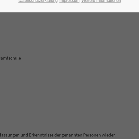
Datenschutzerklärung
Impressum
Weitere Informationen
esamtschule
ffassungen und Erkenntnisse der genannten Personen wieder.