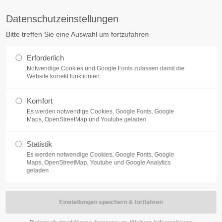
sekretariat@senefelder-schule.de
Service
Datenschutzeinstellungen
akt zu unserer
Wichtiges
Bitte treffen Sie eine Auswahl um fortzufahren
le
ERE SCHULE
SCHULGEMEINSCHAFT
SCHULLEBEN UND PR
Kooperative Gesamtschule
Erforderlich
Schulleitung
er-Schule Treuchtlingen
Notwendige Cookies und Google Fonts zulassen damit die
Termine und Veranstaltunge
Website korrekt funktioniert
he kooperative Gesamtschule
Aktuelles
hule - Realschule - Gymnasium
Kontakt
ler-Allee 3
Komfort
Impressum
euchtlingen
Es werden notwendige Cookies, Google Fonts, Google
Datenschutzerklärung
Maps, OpenStreetMap und Youtube geladen
lerangelegenheiten
 - 96 06 - 01
Statistik
ktorat und Schulleitung
Es werden notwendige Cookies, Google Fonts, Google
Maps, OpenStreetMap, Youtube und Google Analytics
2 - 9606 - 24
geladen
 - 96 06 - 50
etariat@senefelder-schule.de