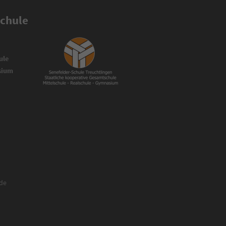
Schule
ule
asium
.de