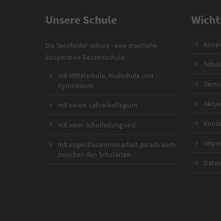
Unsere Schule
Wicht
Koope
Die Senefelder-Schule - eine staatliche
kooperative Gesamtschule
Schul
mit Mittelschule, Realschule und
Termi
Gymnasium
Aktue
mit einem Lehrerkollegium
Konta
mit einer Schulleitung und
Impr
mit enger Zusammenarbeit gerade auch
zwischen den Schularten
Daten