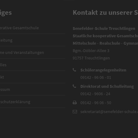
iges
Kontakt zu unserer 
rative Gesamtschule
Senefelder-Schule Treuchtlingen
Staatliche kooperative Gesamtsch
leitung
Mittelschule - Realschule - Gymn
Bgm.-Döbler-Allee 3
ne und Veranstaltungen
91757 Treuchtlingen
lles
Schülerangelegenheiten
kt
09142 - 96 06 - 01
Direktorat und Schulleitung
essum
09142 - 9606 - 24
schutzerklärung
09142 - 96 06 - 50
sekretariat@senefelder-schule