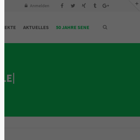
Anmelden
OJEKTE
AKTUELLES
50 JAHRE SENE
n
|
ULE