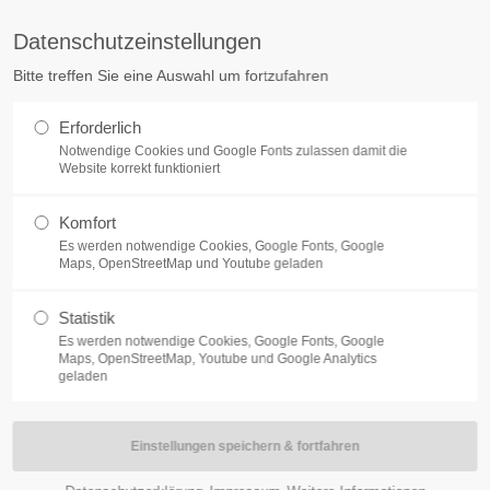
sekretariat@senefelder-schule.de
Service
Datenschutzeinstellungen
akt zu unserer
Wichtiges
Bitte treffen Sie eine Auswahl um fortzufahren
le
ERE SCHULE
SCHULGEMEINSCHAFT
SCHULLEBEN UND PR
Kooperative Gesamtschule
Erforderlich
Schulleitung
er-Schule Treuchtlingen
Notwendige Cookies und Google Fonts zulassen damit die
Termine und Veranstaltunge
Website korrekt funktioniert
he kooperative Gesamtschule
Aktuelles
hule - Realschule - Gymnasium
Kontakt
ler-Allee 3
Komfort
Impressum
euchtlingen
Es werden notwendige Cookies, Google Fonts, Google
Datenschutzerklärung
EN AN DER SENEFELDER-SCH
Maps, OpenStreetMap und Youtube geladen
lerangelegenheiten
 - 96 06 - 01
Statistik
ktorat und Schulleitung
Es werden notwendige Cookies, Google Fonts, Google
Maps, OpenStreetMap, Youtube und Google Analytics
2 - 9606 - 24
geladen
 - 96 06 - 50
etariat@senefelder-schule.de
Unterrichtszeiten